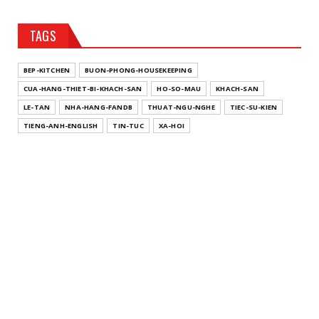
TAGS
BEP-KITCHEN
BUON-PHONG-HOUSEKEEPING
CUA-HANG-THIET-BI-KHACH-SAN
HO-SO-MAU
KHACH-SAN
LE-TAN
NHA-HANG-FANDB
THUAT-NGU-NGHE
TIEC-SU-KIEN
TIENG-ANH-ENGLISH
TIN-TUC
XA-HOI