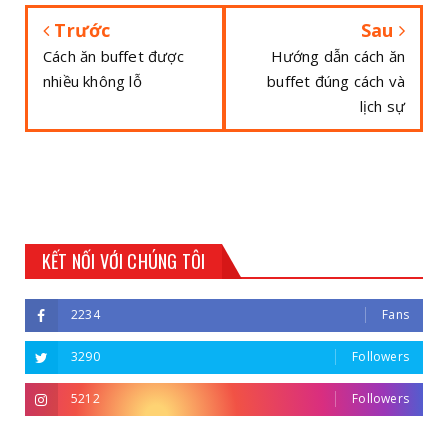
Trước
Sau
Cách ăn buffet được
Hướng dẫn cách ăn
nhiều không lỗ
buffet đúng cách và
lịch sự
KẾT NỐI VỚI CHÚNG TÔI
2234
Fans
3290
Followers
5212
Followers