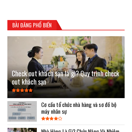
BÀI ĐĂNG PHỔ BIẾN
Check out khách sạn là gì? Quy trình check
out khách sạn
Cơ cấu tổ chức nhà hàng và sơ đồ bộ
máy nhân sự
Nhà Hàng Là Gì? Chức Năng Và Nhiệm