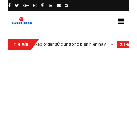
thanh kẹp order sử dụng phổ biến hiện nay
TIN MỚI
cua-hang-thiet-bi-khach